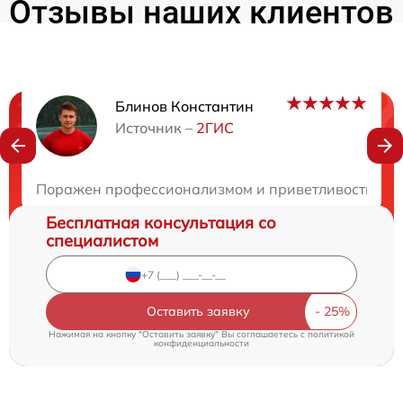
Отзывы наших клиентов
Блинов Константин
Нужна консультация?
Источник –
2ГИС
Закажите бесплатную консультацию
Поражен профессионализмом и приветливостью колл
Бесплатная консультация со
специалистом
Оставить заявку
Нажимая на кнопку "Оставить заявку" Вы соглашаетесь c
политикой
конфиденциальности