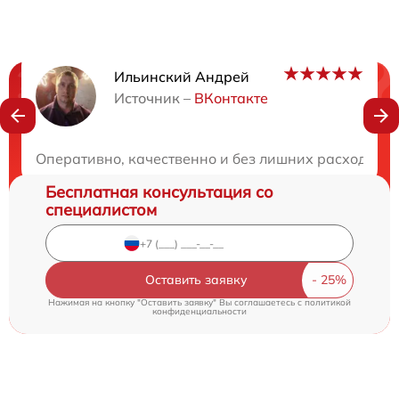
Ильинский Андрей
Нужна консультация?
Источник –
ВКонтакте
Закажите бесплатную консультацию
Оперативно, качественно и без лишних расходов. Р
Бесплатная консультация со
специалистом
Оставить заявку
Нажимая на кнопку "Оставить заявку" Вы соглашаетесь c
политикой
конфиденциальности