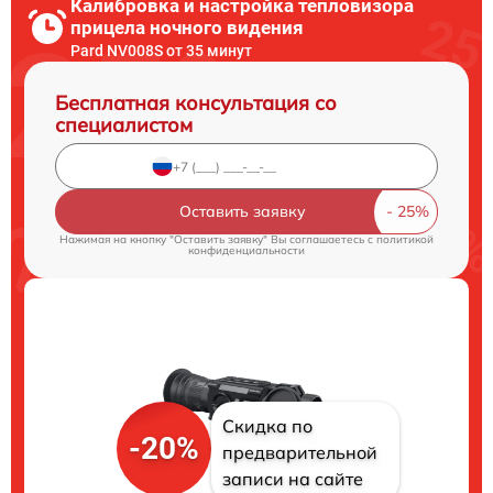
Калибровка и настройка тепловизора
прицела ночного видения
Pard NV008S от 35 минут
Бесплатная консультация со
специалистом
Оставить заявку
Нажимая на кнопку "Оставить заявку" Вы соглашаетесь c
политикой
конфиденциальности
Скидка по
-20%
предварительной
записи на сайте