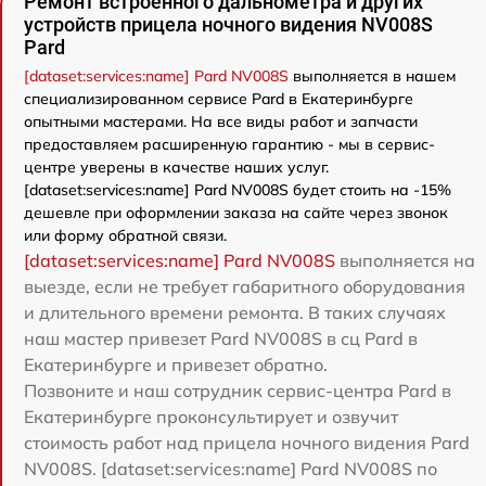
Ремонт встроенного дальнометра и других
устройств прицела ночного видения NV008S
Pard
[dataset:services:name] Pard NV008S
выполняется в нашем
специализированном сервисе Pard в Екатеринбурге
опытными мастерами. На все виды работ и запчасти
предоставляем расширенную гарантию - мы в сервис-
центре уверены в качестве наших услуг.
[dataset:services:name] Pard NV008S будет стоить на -15%
дешевле при оформлении заказа на сайте через звонок
или форму обратной связи.
[dataset:services:name] Pard NV008S
выполняется на
выезде, если не требует габаритного оборудования
и длительного времени ремонта. В таких случаях
наш мастер привезет Pard NV008S в сц Pard в
Екатеринбурге и привезет обратно.
Позвоните и наш сотрудник сервис-центра Pard в
Екатеринбурге проконсультирует и озвучит
стоимость работ над прицела ночного видения Pard
NV008S. [dataset:services:name] Pard NV008S по