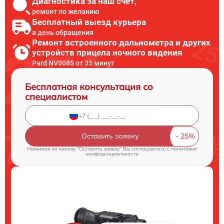
Диагностика за наш счет,
ремонт по желанию
Бесплатный выезд курьера
в день обращения
Ремонт встроенного дальнометра и других
устройств прицела ночного видения
Pard NV008S от 35 минут
Бесплатная консультация со
специалистом
Оставить заявку
Нажимая на кнопку "Оставить заявку" Вы соглашаетесь c
политикой
конфиденциальности