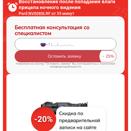
Восстановление после попадания влаги
прицела ночного видения
Pard NV008SLRF от 35 минут
Бесплатная консультация со
специалистом
Оставить заявку
Нажимая на кнопку "Оставить заявку" Вы соглашаетесь c
политикой
конфиденциальности
Скидка по
-20%
предварительной
записи на сайте