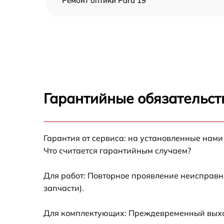
Ремонт оптики Pard 19
Восстановление питания Pard 19
Ремонт контроллеров Pard 19
Ремонт электронно-лучевой трубки Pard 19
Гарантийные обязательст
Замена шим контроллера Pard 19
Гарантия от сервиса: на установленные нами
Замена микросхемы усилителя Pard 19
Что считается гарантийным случаем?
Замена микросхемы логики Pard 19
Для работ: Повторное проявление неисправн
запчасти).
Замена ключей управления Pard 19
Для комплектующих: Преждевременный выход 
Восстановление после попадания влаги