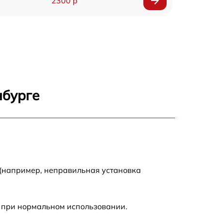
2300 р
800 р
1100 р
1300 р
нбурге
800 р
700 р
500 р
 (например, неправильная установка
630 р
 при нормальном использовании.