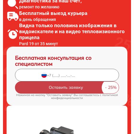
Диагностика за наш счет,
ремонт по желанию
Бесплатный выезд курьера
в день обращения
Видна только половина изображения в
видоискателе и на видео тепловизионного
прицела
Pard 19 от 35 минут
Бесплатная консультация со
специалистом
Оставить заявку
Нажимая на кнопку "Оставить заявку" Вы соглашаетесь c
политикой
конфиденциальности