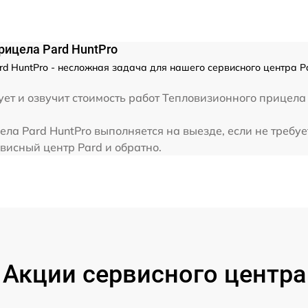
от 60 мин
рицела Pard HuntPro
от 60 мин
d HuntPro - несложная задача для нашего сервисного центра P
от 60 мин
ет и озвучит стоимость работ Тепловизионного прицела 
ла Pard HuntPro выполняется на выезде, если не требу
от 60 мин
висный центр Pard и обратно.
от 60 мин
от 60 мин
от 60 мин
Акции сервисного центра
от 60 мин