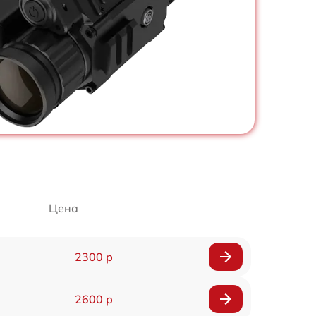
Цена
2300 р
2600 р