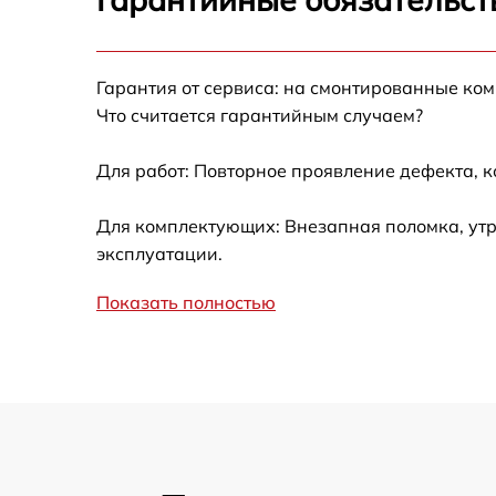
Не работает батарейный отсек
Разбита линза видоискателя (окуляр)
Гарантия от сервиса: на смонтированные ко
Что считается гарантийным случаем?
Ремонт разъема питания
Для работ: Повторное проявление дефекта, 
Замена процессора CPU
Для комплектующих: Внезапная поломка, утр
эксплуатации.
Ремонт Wi-Fi модуля
Показать полностью
Ремонт и замена аккумулятора
Восстановление цепи питания
Замена дисплея