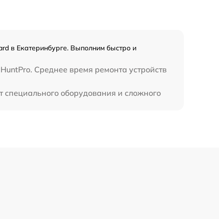
1300 р
1100 р
ard в Екатеринбурге. Выполним быстро и
800 р
HuntPro. Среднее время ремонта устройств
ет специального оборудования и сложного
2300 р
2300 р
1200 р
1800 р
650 р