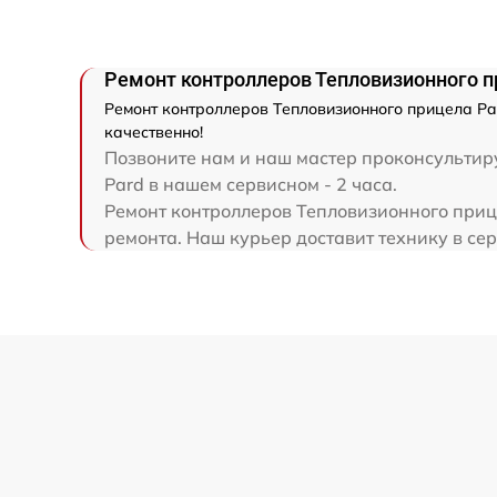
Ремонт электронно-лучевой трубки
Ремонт контроллеров Тепловизионного п
Ремонт контроллеров
Ремонт контроллеров Тепловизионного прицела Par
качественно!
Восстановление питания
Позвоните нам и наш мастер проконсультиру
Pard в нашем сервисном - 2 часа.
Ремонт контроллеров Тепловизионного прице
Ремонт оптики
ремонта. Наш курьер доставит технику в сер
Ремонт датчика синхроимпульсов
Калибровка и настройка тепловизора
Ремонт встроенного дальнометра и
других устройств
Перепрошивка и обновление устройства