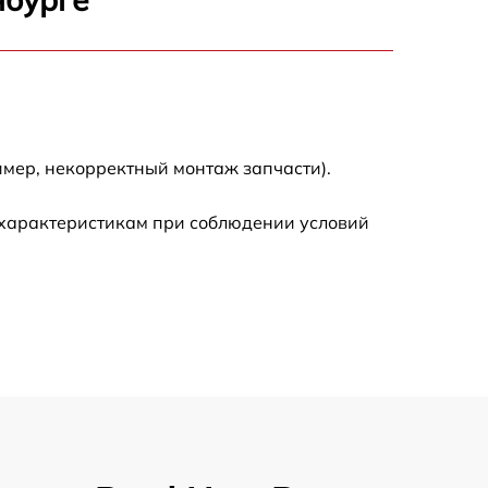
3300 р
2700 р
720 р
имер, некорректный монтаж запчасти).
3500 р
 характеристикам при соблюдении условий
1100 р
1600 р
1600 р
1200 р