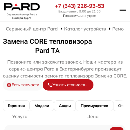
+7 (343) 226-93-53
Ежедневно с 9:00 до 21:00
Сервисный центр Pard
в
Позвонить
мне утром
Екатеринбурге
Сервисный центр Pard
Каталог устройств
Ремонт
Замена CORE тепловизора
Pard TA
Позвоните или закажите звонок. Наши мастера из
сервис-центра Pard в Екатеринбурге произведут
оценку стоимости ремонта тепловизора Замена CORE.
Есть запчасти
Узнать стоимость
Гарантия
Модели
Акции
Преимущества
Отзы
Услуга
Цена