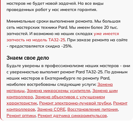
мастеров не будет новой задачей. На все виды
проведенных работ у нас имеется гарантия.
Минимальные сроки выполнения ремонта. Мы большая
сеть мастерских техники Pard. Мы имеем более 20 тыс.
запчастей. И возможно на наших складах
уже имеется
запчасть на модель TA32-25
. При заказе ремонта на сайте
- предоставляется скидка -25%.
Знаем свое дело
Будьте уверены в профессионализме наших мастеров - они
с уверенностью выполнят ремонт Pard TA32-25. По данным
наших мастеров в Екатеринбурге по ремонту Pard,
наиболее востребованы следующие услуги:
Замена
матрицы
,
Замена микросхемы усилителя
,
Замена шим
контроллера
,
Замена объективов с улучшением
характеристик
,
Ремонт электронно-лучевой трубки
,
Ремонт
контроллеров
,
Замена CORE
,
Восстановление питания
,
Ремонт оптики
,
Ремонт датчика синхроимпульсов
.