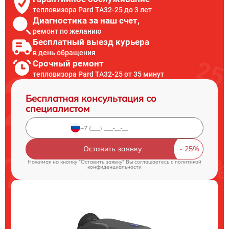
тепловизора Pard TA32-25 до 3 лет
Диагностика за наш счет,
ремонт по желанию
Бесплатный выезд курьера
в день обращения
Срочный ремонт
тепловизора Pard TA32-25 от 35 минут
Бесплатная консультация со
специалистом
Оставить заявку
Нажимая на кнопку "Оставить заявку" Вы соглашаетесь c
политикой
конфиденциальности