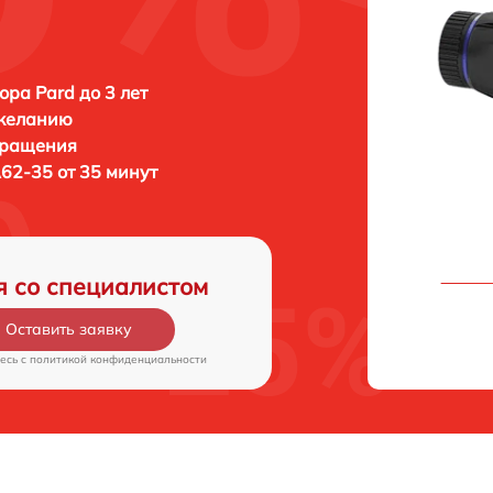
ора Pard до 3 лет
 желанию
бращения
62-35 от 35 минут
я со специалистом
Оставить заявку
есь c
политикой конфиденциальности